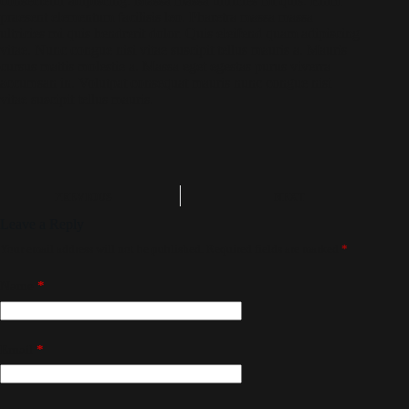
consectetur adipiscing. Massa massa ultricies mi quis. Enim
praesent elementum facilisis leo. Pharetra massa massa
ultricies mi quis hendrerit dolor. Quis eleifend quam adipiscing
vitae. Nunc congue nisi vitae suscipit tellus mauris a. Mauris
cursus mattis molestie a. Massa eget egestas purus viverra
accumsan in. Volutpat consequat mauris nunc congue nisi
vitae suscipit tellus mauris.
PREVIOUS
NEXT
Leave a Reply
Your email address will not be published.
Required fields are marked
*
Name
*
Email
*