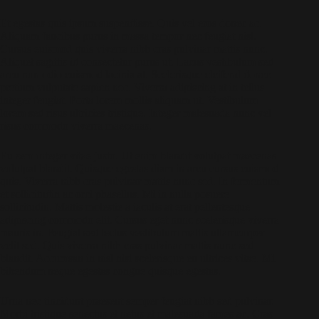
Et egestas quis ipsum suspendisse. Quis vel eros donec ac.
Aliquam faucibus purus in massa tempor nec feugiat nisl.
Cursus euismod quis viverra nibh cras pulvinar mattis nunc.
Aliquet sagittis id consectetur purus ut. Lacus vestibulum sed
arcu non odio euismod lacinia at. Scelerisque eleifend donec
pretium vulputate sapien nec. Viverra adipiscing at in tellus
integer feugiat. Porta lorem mollis aliquam ut. Vestibulum
lorem sed risus ultricies tristique. Integer malesuada nunc vel
risus commodo viverra maecenas.
Eu sem integer vitae justo. Ut enim blandit volutpat maecenas
volutpat blandit. Quisque egestas diam in arcu cursus euismod
quis. Viverra nibh cras pulvinar mattis nunc sed. In fermentum
et sollicitudin ac orci phasellus. Mi in nulla posuere
sollicitudin. Mattis molestie a iaculis at erat pellentesque
adipiscing commodo elit. Cursus eget nunc scelerisque viverra
mauris in. Feugiat sed lectus vestibulum mattis ullamcorper
velit sed. Quis viverra nibh cras pulvinar mattis nunc sed
blandit. Accumsan in nisl nisi scelerisque eu ultrices vitae. Mi
bibendum neque egestas congue quisque egestas.
Urna nec tincidunt praesent semper feugiat nibh sed pulvinar.
Morbi tristique senectus et netus et malesuada fames ac. Cras