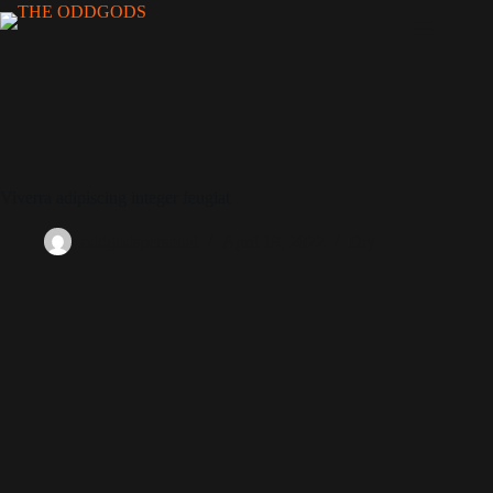
Viverra adipiscing integer feugiat
oddgodspersonal
April 19, 2022
Diy