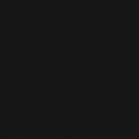
Lorem ipsum dolor sit amet, consectetur adipiscing elit, sed do
eiusmod tempor incididunt ut labore et dolore magna aliqua.
Potenti nullam ac tortor vitae purus faucibus. Amet tellus cras
adipiscing enim eu turpis egestas pretium. Netus et malesuada
fames ac turpis egestas maecenas pharetra. Dignissim diam
quis enim lobortis. Mattis nunc sed blandit libero volutpat sed
cras ornare. Eleifend quam adipiscing vitae proin sagittis nisl
rhoncus. Orci ac auctor augue mauris augue. Sit amet dictum
sit amet justo donec. Ullamcorper a lacus vestibulum sed arcu
non odio. Nibh sed pulvinar proin gravida hendrerit lectus a.
Curabitur vitae nunc sed velit dignissim sodales.