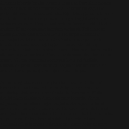
tincidunt lobortis feugiat vivamus at augue. Parturient montes
nascetur ridiculus mus mauris vitae. Et tortor consequat id
porta nibh venenatis cras sed felis. Eget felis eget nunc lobortis
mattis aliquam faucibus purus in. Integer feugiat scelerisque
varius morbi enim. Feugiat nisl pretium fusce id velit ut tortor
pretium. Nunc consequat interdum varius sit. Pellentesque
massa placerat duis ultricies lacus sed turpis tincidunt id.
Consequat ac felis donec et odio. Sed ullamcorper morbi
tincidunt ornare massa eget egestas purus. Blandit turpis
cursus in hac habitasse platea dictumst. Nisi porta lorem mollis
aliquam ut porttitor leo a. Cursus turpis massa tincidunt dui ut
ornare. Viverra maecenas accumsan lacus vel facilisis.
Malesuada proin libero nunc consequat interdum varius sit
amet. Sit amet purus gravida quis blandit turpis.
Ac turpis egestas maecenas pharetra convallis. Sollicitudin
tempor id eu nisl nunc mi ipsum. Adipiscing diam donec
adipiscing tristique risus nec feugiat in fermentum. Nulla
facilisi etiam dignissim diam quis enim lobortis. Viverra
adipiscing at in tellus integer feugiat scelerisque. Tortor at
auctor urna nunc id cursus metus. Cursus sit amet dictum sit
amet justo donec enim diam. Diam ut venenatis tellus in metus
vulputate eu. Enim diam vulputate ut pharetra sit amet. Ut
venenatis tellus in metus vulputate eu. Ipsum dolor sit amet