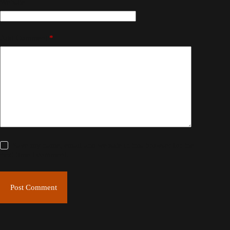
Website
Add Comment
*
Save my name, email and website in this browser for the
next time I comment.
Post Comment